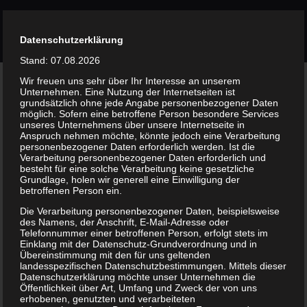
Skip
to
Datenschutzerklärung
content
Stand: 07.08.2026
Wir freuen uns sehr über Ihr Interesse an unserem
Unternehmen. Eine Nutzung der Internetseiten ist
grundsätzlich ohne jede Angabe personenbezogener Daten
möglich. Sofern eine betroffene Person besondere Services
Finding the assets you
unseres Unternehmens über unsere Internetseite in
Anspruch nehmen möchte, könnte jedoch eine Verarbeitung
need
personenbezogener Daten erforderlich werden. Ist die
Verarbeitung personenbezogener Daten erforderlich und
besteht für eine solche Verarbeitung keine gesetzliche
Grundlage, holen wir generell eine Einwilligung der
betroffenen Person ein.
Die Verarbeitung personenbezogener Daten, beispielsweise
Avada News • June 2, 2016
des Namens, der Anschrift, E-Mail-Adresse oder
Telefonnummer einer betroffenen Person, erfolgt stets im
Einklang mit der Datenschutz-Grundverordnung und in
Übereinstimmung mit den für uns geltenden
landesspezifischen Datenschutzbestimmungen. Mittels dieser
Datenschutzerklärung möchte unser Unternehmen die
Öffentlichkeit über Art, Umfang und Zweck der von uns
erhobenen, genutzten und verarbeiteten