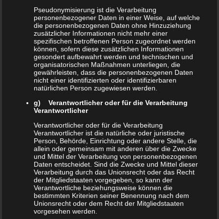
Pseudonymisierung ist die Verarbeitung
personenbezogener Daten in einer Weise, auf welche
die personenbezogenen Daten ohne Hinzuziehung
Donec quam est, suscipit vel ligula ut,
zusätzlicher Informationen nicht mehr einer
spezifischen betroffenen Person zugeordnet werden
aliquet maximus libero. Pellentesque
können, sofern diese zusätzlichen Informationen
gesondert aufbewahrt werden und technischen und
finibus tellus vitae dolor lacinia
organisatorischen Maßnahmen unterliegen, die
gewährleisten, dass die personenbezogenen Daten
eleifend. Vivamus convallis nunc ante,
nicht einer identifizierten oder identifizierbaren
natürlichen Person zugewiesen werden.
ac placerat turpis imperdiet in. Aenean
g) Verantwortlicher oder für die Verarbeitung
posuere tortor vitae mi mollis tempus.
Verantwortlicher
Verantwortlicher oder für die Verarbeitung
Verantwortlicher ist die natürliche oder juristische
Focus on The User
Person, Behörde, Einrichtung oder andere Stelle, die
allein oder gemeinsam mit anderen über die Zwecke
und Mittel der Verarbeitung von personenbezogenen
Daten entscheidet. Sind die Zwecke und Mittel dieser
Suspendisse eu lectus tempus, feugiat
Verarbeitung durch das Unionsrecht oder das Recht
der Mitgliedstaaten vorgegeben, so kann der
enim in, lacinia augue. Cras
Verantwortliche beziehungsweise können die
bestimmten Kriterien seiner Benennung nach dem
scelerisque risus vel nulla dictum
Unionsrecht oder dem Recht der Mitgliedstaaten
vehicula. Phasellus vel massa massa.
vorgesehen werden.