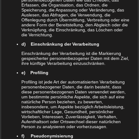
personenbezogenen Daten wie das Erheben, das
Duis vel tellus a ante convallis
Erfassen, die Organisation, das Ordnen, die
Speicherung, die Anpassung oder Veränderung, das
pellentesque. Ut nec eros ullamcorper,
Auslesen, das Abfragen, die Verwendung, die
Offenlegung durch Übermittlung, Verbreitung oder eine
dictum enim in, euismod est. Proin
andere Form der Bereitstellung, den Abgleich oder die
Verknüpfung, die Einschränkung, das Löschen oder
scelerisque convallis ipsum consequat
die Vernichtung.
aliquam. Praesent semper scelerisque
d) Einschränkung der Verarbeitung
accumsan. Integer vitae nulla suscipit,
Einschränkung der Verarbeitung ist die Markierung
gespeicherter personenbezogener Daten mit dem Ziel,
molestie tortor sed, eleifend tellus.
ihre künftige Verarbeitung einzuschränken.
Pellentesque a bibendum massa.
e) Profiling
Etiam auctor ligula nibh.
Profiling ist jede Art der automatisierten Verarbeitung
personenbezogener Daten, die darin besteht, dass
diese personenbezogenen Daten verwendet werden,
um bestimmte persönliche Aspekte, die sich auf eine
natürliche Person beziehen, zu bewerten,
insbesondere, um Aspekte bezüglich Arbeitsleistung,
Print Design Services
wirtschaftlicher Lage, Gesundheit, persönlicher
Vorlieben, Interessen, Zuverlässigkeit, Verhalten,
Content Marketing
Aufenthaltsort oder Ortswechsel dieser natürlichen
Person zu analysieren oder vorherzusagen.
PPC Advertising
f) Pseudonymisierung