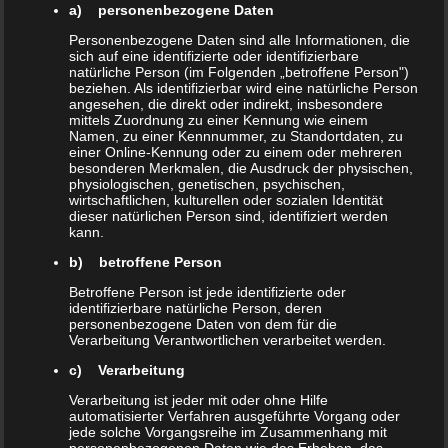
a) personenbezogene Daten
odio justo. Curabitur ut euismod
Personenbezogene Daten sind alle Informationen, die
metus. Donec nec neque non ligula
sich auf eine identifizierte oder identifizierbare
natürliche Person (im Folgenden „betroffene Person")
vestibulum blandit id sed eros.
beziehen. Als identifizierbar wird eine natürliche Person
angesehen, die direkt oder indirekt, insbesondere
mittels Zuordnung zu einer Kennung wie einem
Vestibulum cursus in ligula lacinia
Namen, zu einer Kennnummer, zu Standortdaten, zu
einer Online-Kennung oder zu einem oder mehreren
lobortis. Morbi at velit at velit auctor
besonderen Merkmalen, die Ausdruck der physischen,
physiologischen, genetischen, psychischen,
efficitur ut ac justo. Phasellus porttitor,
wirtschaftlichen, kulturellen oder sozialen Identität
dieser natürlichen Person sind, identifiziert werden
elit vitae scelerisque vestibulum, nunc
kann.
libero bibendum massa, ut ultrices
b) betroffene Person
quam libero vel dolor. In sit amet
Betroffene Person ist jede identifizierte oder
ultricies dolor. Suspendisse maximus
identifizierbare natürliche Person, deren
personenbezogene Daten von dem für die
odio mollis massa tristique rhoncus.
Verarbeitung Verantwortlichen verarbeitet werden.
c) Verarbeitung
Keep It Simple
Verarbeitung ist jeder mit oder ohne Hilfe
automatisierter Verfahren ausgeführte Vorgang oder
jede solche Vorgangsreihe im Zusammenhang mit