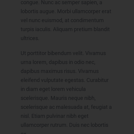
congue. Nunc ac semper sapien, a
k) Einwilligung
lobortis augue. Morbi ullamcorper erat
Einwilligung ist jede von der betroffenen Person
freiwillig für den bestimmten Fall in informierter Weise
vel nunc euismod, at condimentum
und unmissverständlich abgegebene
turpis iaculis. Aliquam pretium blandit
Willensbekundung in Form einer Erklärung oder einer
sonstigen eindeutigen bestätigenden Handlung, mit
ultrices.
der die betroffene Person zu verstehen gibt, dass sie
mit der Verarbeitung der sie betreffenden
personenbezogenen Daten einverstanden ist.
Ut porttitor bibendum velit. Vivamus
Name und Anschrift des für die Verarbeitung
urna lorem, dapibus in odio nec,
Verantwortlichen
dapibus maximus risus. Vivamus
Verantwortlicher im Sinne der Datenschutz-
Grundverordnung, sonstiger in den Mitgliedstaaten der
eleifend vulputate egestas. Curabitur
Europäischen Union geltenden Datenschutzgesetze und
anderer Bestimmungen mit datenschutzrechtlichem
in diam eget lorem vehicula
Charakter ist die:
scelerisque. Mauris neque nibh,
hajanet Internetagentur
scelerisque ac malesuada at, feugiat a
Jan Niklas Schröder
nisl. Etiam pulvinar nibh eget
Pflegerstr. 2
ullamcorper rutrum. Duis nec lobortis
81247 München
ex.