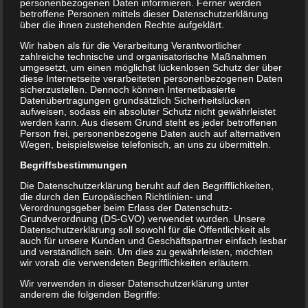
personenbezogenen Daten informieren. Ferner werden
betroffene Personen mittels dieser Datenschutzerklärung
über die ihnen zustehenden Rechte aufgeklärt.
Wir haben als für die Verarbeitung Verantwortlicher
zahlreiche technische und organisatorische Maßnahmen
umgesetzt, um einen möglichst lückenlosen Schutz der über
diese Internetseite verarbeiteten personenbezogenen Daten
sicherzustellen. Dennoch können Internetbasierte
Datenübertragungen grundsätzlich Sicherheitslücken
aufweisen, sodass ein absoluter Schutz nicht gewährleistet
werden kann. Aus diesem Grund steht es jeder betroffenen
Person frei, personenbezogene Daten auch auf alternativen
Wegen, beispielsweise telefonisch, an uns zu übermitteln.
A
Lorem ipsum dolor sit amet,
Begriffsbestimmungen
consectetur adipiscing elit. In
Die Datenschutzerklärung beruht auf den Begrifflichkeiten,
et scelerisque sem. Nunc molestie
die durch den Europäischen Richtlinien- und
Verordnungsgeber beim Erlass der Datenschutz-
neque augue, at gravida mi blandit
Grundverordnung (DS-GVO) verwendet wurden. Unsere
Datenschutzerklärung soll sowohl für die Öffentlichkeit als
eget. Aenean eu augue id lacus
auch für unsere Kunden und Geschäftspartner einfach lesbar
und verständlich sein. Um dies zu gewährleisten, möchten
eleifend interdum. Cras sit amet metus
wir vorab die verwendeten Begrifflichkeiten erläutern.
sit amet velit lacinia ullamcorper. Nam
Wir verwenden in dieser Datenschutzerklärung unter
anderem die folgenden Begriffe:
facilisis a orci quis tempus. Vivamus id