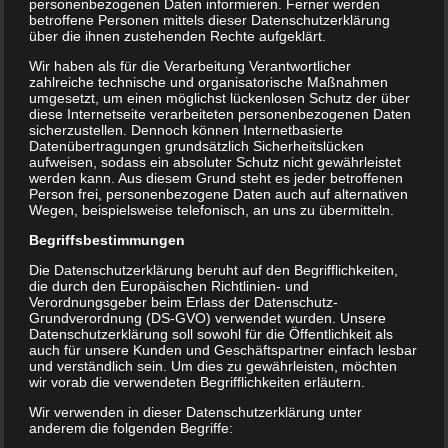
personenbezogenen Daten informieren. Ferner werden
Steuernummer: 207/5221/1532
betroffene Personen mittels dieser Datenschutzerklärung
über die ihnen zustehenden Rechte aufgeklärt.
Wir haben als für die Verarbeitung Verantwortlicher
zahlreiche technische und organisatorische Maßnahmen
Haftungsausschluss
umgesetzt, um einen möglichst lückenlosen Schutz der über
diese Internetseite verarbeiteten personenbezogenen Daten
sicherzustellen. Dennoch können Internetbasierte
Datenübertragungen grundsätzlich Sicherheitslücken
Inhalt des Onlineangebotes
aufweisen, sodass ein absoluter Schutz nicht gewährleistet
werden kann. Aus diesem Grund steht es jeder betroffenen
Person frei, personenbezogene Daten auch auf alternativen
Wegen, beispielsweise telefonisch, an uns zu übermitteln.
Der Autor übernimmt keinerlei Gewähr für die
Begriffsbestimmungen
Aktualität, Korrektheit, Vollständigkeit oder
Die Datenschutzerklärung beruht auf den Begrifflichkeiten,
Qualität der bereitgestellten Informationen.
die durch den Europäischen Richtlinien- und
Verordnungsgeber beim Erlass der Datenschutz-
Haftungsansprüche gegen den Autor, welche
Grundverordnung (DS-GVO) verwendet wurden. Unsere
Datenschutzerklärung soll sowohl für die Öffentlichkeit als
sich auf Schäden materieller oder ideeller Art
auch für unsere Kunden und Geschäftspartner einfach lesbar
und verständlich sein. Um dies zu gewährleisten, möchten
beziehen, die durch die Nutzung oder
wir vorab die verwendeten Begrifflichkeiten erläutern.
Nichtnutzung der dargebotenen Informationen
Wir verwenden in dieser Datenschutzerklärung unter
anderem die folgenden Begriffe:
bzw. durch die Nutzung fehlerhafter und