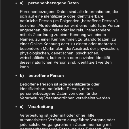
a) personenbezogene Daten
unvollständiger Informationen verursacht
Personenbezogene Daten sind alle Informationen, die
wurden, sind grundsätzlich ausgeschlossen,
sich auf eine identifizierte oder identifizierbare
natürliche Person (im Folgenden „betroffene Person")
sofern seitens des Autors kein nachweislich
beziehen. Als identifizierbar wird eine natürliche Person
vorsätzliches oder grob fahrlässiges
angesehen, die direkt oder indirekt, insbesondere
mittels Zuordnung zu einer Kennung wie einem
Verschulden vorliegt.
Namen, zu einer Kennnummer, zu Standortdaten, zu
einer Online-Kennung oder zu einem oder mehreren
besonderen Merkmalen, die Ausdruck der physischen,
Alle Angebote sind freibleibend und
physiologischen, genetischen, psychischen,
wirtschaftlichen, kulturellen oder sozialen Identität
unverbindlich. Der Autor behält es sich
dieser natürlichen Person sind, identifiziert werden
kann.
ausdrücklich vor, Teile der Seiten oder das
b) betroffene Person
gesamte Angebot ohne gesonderte
Betroffene Person ist jede identifizierte oder
Ankündigung zu verändern, zu ergänzen, zu
identifizierbare natürliche Person, deren
personenbezogene Daten von dem für die
löschen oder die Veröffentlichung zeitweise oder
Verarbeitung Verantwortlichen verarbeitet werden.
endgültig einzustellen.
c) Verarbeitung
Verarbeitung ist jeder mit oder ohne Hilfe
automatisierter Verfahren ausgeführte Vorgang oder
Verweise und Links
jede solche Vorgangsreihe im Zusammenhang mit