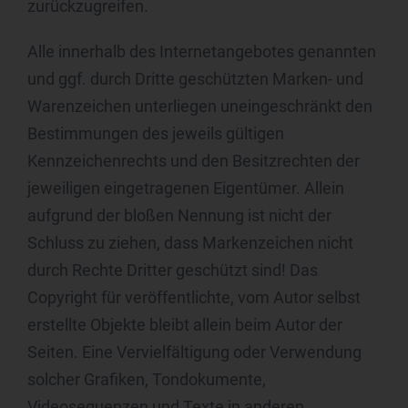
zurückzugreifen.
k) Einwilligung
Einwilligung ist jede von der betroffenen Person
Alle innerhalb des Internetangebotes genannten
freiwillig für den bestimmten Fall in informierter Weise
und unmissverständlich abgegebene
und ggf. durch Dritte geschützten Marken- und
Willensbekundung in Form einer Erklärung oder einer
sonstigen eindeutigen bestätigenden Handlung, mit
Warenzeichen unterliegen uneingeschränkt den
der die betroffene Person zu verstehen gibt, dass sie
mit der Verarbeitung der sie betreffenden
Bestimmungen des jeweils gültigen
personenbezogenen Daten einverstanden ist.
Kennzeichenrechts und den Besitzrechten der
Name und Anschrift des für die Verarbeitung
jeweiligen eingetragenen Eigentümer. Allein
Verantwortlichen
aufgrund der bloßen Nennung ist nicht der
Verantwortlicher im Sinne der Datenschutz-
Grundverordnung, sonstiger in den Mitgliedstaaten der
Schluss zu ziehen, dass Markenzeichen nicht
Europäischen Union geltenden Datenschutzgesetze und
anderer Bestimmungen mit datenschutzrechtlichem
durch Rechte Dritter geschützt sind! Das
Charakter ist die:
Copyright für veröffentlichte, vom Autor selbst
hajanet Internetagentur
erstellte Objekte bleibt allein beim Autor der
Jan Niklas Schröder
Seiten. Eine Vervielfältigung oder Verwendung
Pflegerstr. 2
solcher Grafiken, Tondokumente,
81247 München
Videosequenzen und Texte in anderen