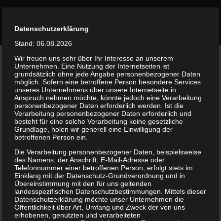
Skip
to
Datenschutzerklärung
content
Stand: 06.08.2026
Wir freuen uns sehr über Ihr Interesse an unserem
Unternehmen. Eine Nutzung der Internetseiten ist
grundsätzlich ohne jede Angabe personenbezogener Daten
Verantwortlich für den Inhalt dieser
möglich. Sofern eine betroffene Person besondere Services
unseres Unternehmens über unsere Internetseite in
Internetseiten nach §6 des Teledienstgesetz
Anspruch nehmen möchte, könnte jedoch eine Verarbeitung
personenbezogener Daten erforderlich werden. Ist die
(TDG) ist:
Verarbeitung personenbezogener Daten erforderlich und
besteht für eine solche Verarbeitung keine gesetzliche
Grundlage, holen wir generell eine Einwilligung der
hajanet Internetagentur
betroffenen Person ein.
Jan Niklas Schröder / Inhaber
Die Verarbeitung personenbezogener Daten, beispielsweise
des Namens, der Anschrift, E-Mail-Adresse oder
Telefonnummer einer betroffenen Person, erfolgt stets im
Pflegerstr. 2
Einklang mit der Datenschutz-Grundverordnung und in
Übereinstimmung mit den für uns geltenden
81247 München
landesspezifischen Datenschutzbestimmungen. Mittels dieser
Datenschutzerklärung möchte unser Unternehmen die
E-Mail-Adresse: info@hajanet.de
Öffentlichkeit über Art, Umfang und Zweck der von uns
erhobenen, genutzten und verarbeiteten
Internet: https://www.hajanet.de