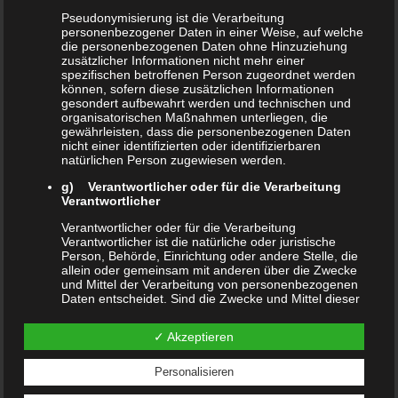
verknüpften Seiten hat der Autor keinerlei
Pseudonymisierung ist die Verarbeitung
Einfluss. Deshalb distanziert er sich hiermit
personenbezogener Daten in einer Weise, auf welche
die personenbezogenen Daten ohne Hinzuziehung
ausdrücklich von allen Inhalten aller verlinkten /
zusätzlicher Informationen nicht mehr einer
spezifischen betroffenen Person zugeordnet werden
verknüpften Seiten, die nach der Linksetzung
können, sofern diese zusätzlichen Informationen
gesondert aufbewahrt werden und technischen und
verändert wurden. Diese Feststellung gilt für alle
organisatorischen Maßnahmen unterliegen, die
gewährleisten, dass die personenbezogenen Daten
innerhalb des eigenen Internetangebotes
nicht einer identifizierten oder identifizierbaren
gesetzten Links und Verweise sowie für
natürlichen Person zugewiesen werden.
Fremdeinträge in vom Autor eingerichteten
g) Verantwortlicher oder für die Verarbeitung
Verantwortlicher
Gästebüchern, Diskussionsforen,
Verantwortlicher oder für die Verarbeitung
Linkverzeichnissen, Mailinglisten und in allen
Verantwortlicher ist die natürliche oder juristische
Person, Behörde, Einrichtung oder andere Stelle, die
anderen Formen von Datenbanken, auf deren
allein oder gemeinsam mit anderen über die Zwecke
und Mittel der Verarbeitung von personenbezogenen
Inhalt externe Schreibzugriffe möglich sind. Für
Daten entscheidet. Sind die Zwecke und Mittel dieser
Verarbeitung durch das Unionsrecht oder das Recht
illegale, fehlerhafte oder unvollständige Inhalte
der Mitgliedstaaten vorgegeben, so kann der
✓ Akzeptieren
Verantwortliche beziehungsweise können die
und insbesondere für Schäden, die aus der
bestimmten Kriterien seiner Benennung nach dem
Unionsrecht oder dem Recht der Mitgliedstaaten
Nutzung oder Nichtnutzung solcherart
Personalisieren
vorgesehen werden.