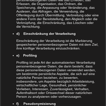
personenbezogenen Daten wie das Erheben, das
Erfassen, die Organisation, das Ordnen, die
Speicherung, die Anpassung oder Veränderung, das
Bei direkten oder indirekten Verweisen auf
Auslesen, das Abfragen, die Verwendung, die
Offenlegung durch Übermittlung, Verbreitung oder eine
fremde Webseiten (“Hyperlinks”), die außerhalb
andere Form der Bereitstellung, den Abgleich oder die
Verknüpfung, die Einschränkung, das Löschen oder
des Verantwortungsbereiches des Autors liegen,
die Vernichtung.
würde eine Haftungsverpflichtung ausschließlich
d) Einschränkung der Verarbeitung
in dem Fall in Kraft treten, in dem der Autor von
Einschränkung der Verarbeitung ist die Markierung
den Inhalte Kenntnis hat und es ihm technisch
gespeicherter personenbezogener Daten mit dem Ziel,
ihre künftige Verarbeitung einzuschränken.
möglich und zumutbar wäre, die Nutzung im
e) Profiling
Falle rechtswidriger Inhalte zu verhindern.
Profiling ist jede Art der automatisierten Verarbeitung
personenbezogener Daten, die darin besteht, dass
diese personenbezogenen Daten verwendet werden,
Der Autor erklärt hiermit ausdrücklich, dass zum
um bestimmte persönliche Aspekte, die sich auf eine
Zeitpunkt der Linksetzung keine illegalen Inhalte
natürliche Person beziehen, zu bewerten,
insbesondere, um Aspekte bezüglich Arbeitsleistung,
auf den zu verlinkenden Seiten erkennbar waren.
wirtschaftlicher Lage, Gesundheit, persönlicher
Vorlieben, Interessen, Zuverlässigkeit, Verhalten,
Auf die aktuelle und zukünftige Gestaltung, die
Aufenthaltsort oder Ortswechsel dieser natürlichen
Person zu analysieren oder vorherzusagen.
Inhalte oder die Urheberschaft der verlinkten /
f) Pseudonymisierung