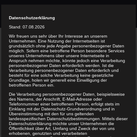
Skip
to
Datenschutzerklärung
content
Stand: 07.08.2026
Wir freuen uns sehr über Ihr Interesse an unserem
Unternehmen. Eine Nutzung der Internetseiten ist
grundsätzlich ohne jede Angabe personenbezogener Daten
möglich. Sofern eine betroffene Person besondere Services
When is creative too
unseres Unternehmens über unsere Internetseite in
Anspruch nehmen möchte, könnte jedoch eine Verarbeitung
creative?
personenbezogener Daten erforderlich werden. Ist die
Verarbeitung personenbezogener Daten erforderlich und
besteht für eine solche Verarbeitung keine gesetzliche
Grundlage, holen wir generell eine Einwilligung der
betroffenen Person ein.
Die Verarbeitung personenbezogener Daten, beispielsweise
des Namens, der Anschrift, E-Mail-Adresse oder
Avada News • June 2, 2016
Telefonnummer einer betroffenen Person, erfolgt stets im
Einklang mit der Datenschutz-Grundverordnung und in
Übereinstimmung mit den für uns geltenden
landesspezifischen Datenschutzbestimmungen. Mittels dieser
Datenschutzerklärung möchte unser Unternehmen die
Öffentlichkeit über Art, Umfang und Zweck der von uns
erhobenen, genutzten und verarbeiteten