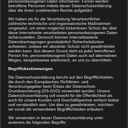
personenbezogenen Daten informieren. Ferner werden
betroffene Personen mittels dieser Datenschutzerklärung
über die ihnen zustehenden Rechte aufgeklärt.
Wir haben als für die Verarbeitung Verantwortlicher
zahlreiche technische und organisatorische Maßnahmen
umgesetzt, um einen möglichst lückenlosen Schutz der über
diese Internetseite verarbeiteten personenbezogenen Daten
sicherzustellen. Dennoch können Internetbasierte
Datenübertragungen grundsätzlich Sicherheitslücken
aufweisen, sodass ein absoluter Schutz nicht gewährleistet
werden kann. Aus diesem Grund steht es jeder betroffenen
Person frei, personenbezogene Daten auch auf alternativen
Wegen, beispielsweise telefonisch, an uns zu übermitteln.
A
Lorem ipsum dolor sit amet,
Begriffsbestimmungen
consectetur adipiscing elit. In
Die Datenschutzerklärung beruht auf den Begrifflichkeiten,
die durch den Europäischen Richtlinien- und
et scelerisque sem. Nunc molestie
Verordnungsgeber beim Erlass der Datenschutz-
Grundverordnung (DS-GVO) verwendet wurden. Unsere
neque augue, at gravida mi blandit
Datenschutzerklärung soll sowohl für die Öffentlichkeit als
auch für unsere Kunden und Geschäftspartner einfach lesbar
eget. Aenean eu augue id lacus
und verständlich sein. Um dies zu gewährleisten, möchten
wir vorab die verwendeten Begrifflichkeiten erläutern.
eleifend interdum. Cras sit amet metus
Wir verwenden in dieser Datenschutzerklärung unter
sit amet velit lacinia ullamcorper. Nam
anderem die folgenden Begriffe: