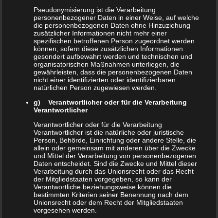
Pseudonymisierung ist die Verarbeitung
personenbezogener Daten in einer Weise, auf welche
die personenbezogenen Daten ohne Hinzuziehung
zusätzlicher Informationen nicht mehr einer
Donec quam est, suscipit vel ligula ut,
spezifischen betroffenen Person zugeordnet werden
können, sofern diese zusätzlichen Informationen
aliquet maximus libero. Pellentesque
gesondert aufbewahrt werden und technischen und
organisatorischen Maßnahmen unterliegen, die
finibus tellus vitae dolor lacinia
gewährleisten, dass die personenbezogenen Daten
nicht einer identifizierten oder identifizierbaren
eleifend. Vivamus convallis nunc ante,
natürlichen Person zugewiesen werden.
ac placerat turpis imperdiet in. Aenean
g) Verantwortlicher oder für die Verarbeitung
Verantwortlicher
posuere tortor vitae mi mollis tempus.
Verantwortlicher oder für die Verarbeitung
Verantwortlicher ist die natürliche oder juristische
Focus on The User
Person, Behörde, Einrichtung oder andere Stelle, die
allein oder gemeinsam mit anderen über die Zwecke
und Mittel der Verarbeitung von personenbezogenen
Daten entscheidet. Sind die Zwecke und Mittel dieser
Verarbeitung durch das Unionsrecht oder das Recht
Suspendisse eu lectus tempus, feugiat
der Mitgliedstaaten vorgegeben, so kann der
enim in, lacinia augue. Cras
Verantwortliche beziehungsweise können die
bestimmten Kriterien seiner Benennung nach dem
scelerisque risus vel nulla dictum
Unionsrecht oder dem Recht der Mitgliedstaaten
vorgesehen werden.
vehicula. Phasellus vel massa massa.