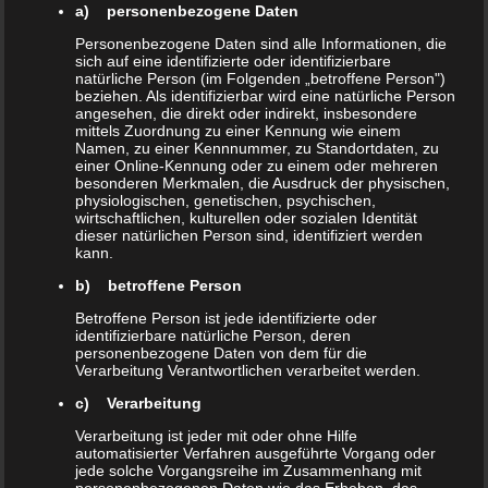
facilisis a orci quis tempus. Vivamus id
a) personenbezogene Daten
odio justo. Curabitur ut euismod
Personenbezogene Daten sind alle Informationen, die
sich auf eine identifizierte oder identifizierbare
metus. Donec nec neque non ligula
natürliche Person (im Folgenden „betroffene Person")
beziehen. Als identifizierbar wird eine natürliche Person
vestibulum blandit id sed eros.
angesehen, die direkt oder indirekt, insbesondere
mittels Zuordnung zu einer Kennung wie einem
Namen, zu einer Kennnummer, zu Standortdaten, zu
Vestibulum cursus in ligula lacinia
einer Online-Kennung oder zu einem oder mehreren
besonderen Merkmalen, die Ausdruck der physischen,
lobortis. Morbi at velit at velit auctor
physiologischen, genetischen, psychischen,
efficitur ut ac justo. Phasellus porttitor,
wirtschaftlichen, kulturellen oder sozialen Identität
dieser natürlichen Person sind, identifiziert werden
elit vitae scelerisque vestibulum, nunc
kann.
libero bibendum massa, ut ultrices
b) betroffene Person
quam libero vel dolor. In sit amet
Betroffene Person ist jede identifizierte oder
identifizierbare natürliche Person, deren
ultricies dolor. Suspendisse maximus
personenbezogene Daten von dem für die
Verarbeitung Verantwortlichen verarbeitet werden.
odio mollis massa tristique rhoncus.
c) Verarbeitung
Verarbeitung ist jeder mit oder ohne Hilfe
Keep It Simple
automatisierter Verfahren ausgeführte Vorgang oder
jede solche Vorgangsreihe im Zusammenhang mit