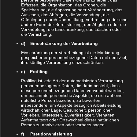
personenbezogenen Daten wie das Erheben, das
Erfassen, die Organisation, das Ordnen, die
Duis vel tellus a ante convallis
Speicherung, die Anpassung oder Veränderung, das
Auslesen, das Abfragen, die Verwendung, die
pellentesque. Ut nec eros ullamcorper,
Offenlegung durch Übermittlung, Verbreitung oder eine
andere Form der Bereitstellung, den Abgleich oder die
dictum enim in, euismod est. Proin
Verknüpfung, die Einschränkung, das Löschen oder
die Vernichtung.
scelerisque convallis ipsum consequat
d) Einschränkung der Verarbeitung
aliquam. Praesent semper scelerisque
Einschränkung der Verarbeitung ist die Markierung
accumsan. Integer vitae nulla suscipit,
gespeicherter personenbezogener Daten mit dem Ziel,
ihre künftige Verarbeitung einzuschränken.
molestie tortor sed, eleifend tellus.
e) Profiling
Pellentesque a bibendum massa.
Profiling ist jede Art der automatisierten Verarbeitung
Etiam auctor ligula nibh.
personenbezogener Daten, die darin besteht, dass
diese personenbezogenen Daten verwendet werden,
um bestimmte persönliche Aspekte, die sich auf eine
natürliche Person beziehen, zu bewerten,
insbesondere, um Aspekte bezüglich Arbeitsleistung,
Print Design Services
wirtschaftlicher Lage, Gesundheit, persönlicher
Vorlieben, Interessen, Zuverlässigkeit, Verhalten,
Aufenthaltsort oder Ortswechsel dieser natürlichen
Content Marketing
Person zu analysieren oder vorherzusagen.
f) Pseudonymisierung
PPC Advertising