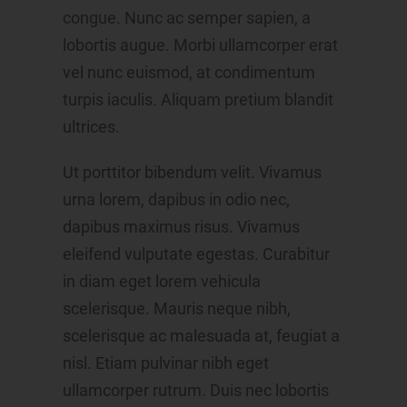
congue. Nunc ac semper sapien, a
k) Einwilligung
lobortis augue. Morbi ullamcorper erat
Einwilligung ist jede von der betroffenen Person
freiwillig für den bestimmten Fall in informierter Weise
vel nunc euismod, at condimentum
und unmissverständlich abgegebene
Willensbekundung in Form einer Erklärung oder einer
turpis iaculis. Aliquam pretium blandit
sonstigen eindeutigen bestätigenden Handlung, mit
der die betroffene Person zu verstehen gibt, dass sie
ultrices.
mit der Verarbeitung der sie betreffenden
personenbezogenen Daten einverstanden ist.
Ut porttitor bibendum velit. Vivamus
Name und Anschrift des für die Verarbeitung
Verantwortlichen
urna lorem, dapibus in odio nec,
Verantwortlicher im Sinne der Datenschutz-
dapibus maximus risus. Vivamus
Grundverordnung, sonstiger in den Mitgliedstaaten der
Europäischen Union geltenden Datenschutzgesetze und
eleifend vulputate egestas. Curabitur
anderer Bestimmungen mit datenschutzrechtlichem
Charakter ist die:
in diam eget lorem vehicula
hajanet Internetagentur
scelerisque. Mauris neque nibh,
Jan Niklas Schröder
scelerisque ac malesuada at, feugiat a
Pflegerstr. 2
nisl. Etiam pulvinar nibh eget
81247 München
ullamcorper rutrum. Duis nec lobortis